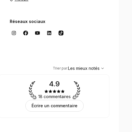
nes
Réseaux sociaux
vations nécessitent un acompte de 30 %
,
Les mieux notés
Sort
Les mieux notés
Trier par
:
4.9
18 commentaires
Écrire un commentaire