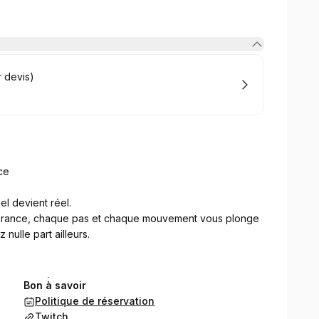
r devis)
ce
l devient réel.
n France, chaque pas et chaque mouvement vous plonge
nulle part ailleurs.
 autonomes)
Bon à savoir
Politique de réservation
 peuvent vivre l’aventure en même temps
Twitch