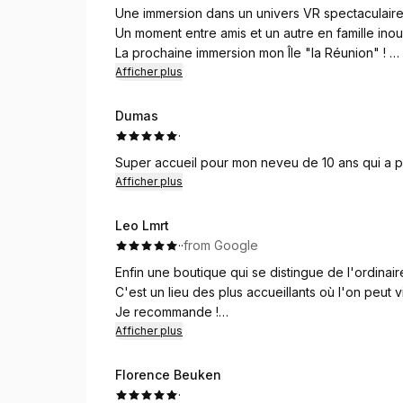
Une immersion dans un univers VR spectaculaire
Un moment entre amis et un autre en famille inoub
La prochaine immersion mon Île "la Réunion" !
Merci à Nathan pour son accueil et patience po
Afficher plus
Dumas
·
Super accueil pour mon neveu de 10 ans qui a 
Afficher plus
Leo Lmrt
·
·
from Google
Enfin une boutique qui se distingue de l'ordinaire
C'est un lieu des plus accueillants où l'on peut
Je recommande !
⭐️⭐️⭐️⭐️⭐️
Afficher plus
Florence Beuken
·