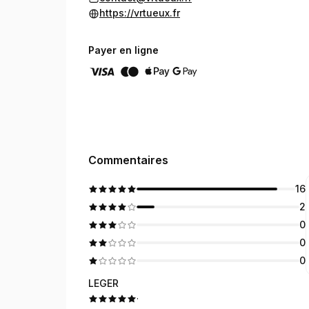
https://vrtueux.fr
Capacité : espace accueillant jusqu’à 12 person
Payer en ligne
Privatisation et réservations : toutes les réser
Commentaires
16
2
0
0
0
LEGER
·