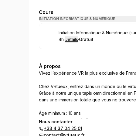
Cours
INITIATION INFORMATIQUE & NUMÉRIQUE
Réserver
Initiation Informatique & Numérique (su
4h
·
Détails
·
Gratuit
.
Durée de l'appel
.
Prix
:
:
À propos
Vivez l’expérience VR la plus exclusive de Fran
Chez VRtueux, entrez dans un monde où le virtue
Grâce à notre unique tapis omnidirectionnel e
dans une immersion totale que vous ne trouverez 
Âge minimum : 10 ans
(exception : à partir de 7 ans pour les casques
Nous contacter
+33 4 37 04 25 01
Expérience simultanée : jusqu’à 4 explorateurs
contact@vrtueux.fr