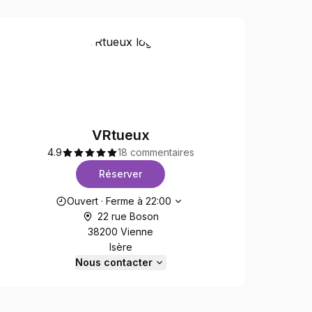
VRtueux
4.9
18 commentaires
Réserver
Heures d'ouverture
Ouvert
·
Ferme à
22:00
22 rue Boson
38200 Vienne
Isère
Nous contacter