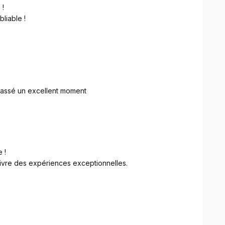
 !
liable !
ur notre groupe de quinquagénaire
passé un excellent moment
 !
 vivre des expériences exceptionnelles.